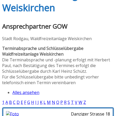
Weiskirchen
Ansprechpartner GOW
Stadt Rodgau, Waldfreizeitanlage Weiskirchen
Terminabsprache und Schlüsselübergabe
Waldfreizeitanlage Weiskirchen
Die Terminabsprache und -planung erfolgt mit Herbert
Paul, nach Bestätigung des Termines erfolgt die
Schlüsselübergabe durch Karl Heinz Schütz.
Für die Schlüsselübergabe bitte unbedingt vorher
telefonisch einen Termin vereinbaren
Alles ansehen
1
A
B
C
D
E
F
G
H
I
J
K
L
M
N
O
P
R
S
T
V
W
Z
Danziger Strasse 18