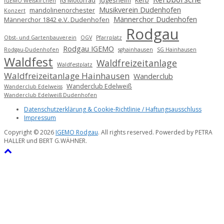
IG Motorrad
Jügesheim
Kerb
IGEMO Weiskirchen
Musikverein Dudenhofen
mandolinenorchester
Konzert
Männerchor Dudenhofen
Männerchor 1842 e.V. Dudenhofen
Rodgau
Obst- und Gartenbauverein
OGV
Pfarrplatz
Rodgau IGEMO
Rodgau-Dudenhofen
sghainhausen
SG Hainhausen
Waldfest
Waldfreizeitanlage
Waldfestplatz
Waldfreizeitanlage Hainhausen
Wanderclub
Wanderclub Edelweiß
Wanderclub Edelweiss
Wanderclub Edelweiß Dudenhofen
Datenschutzerklärung & Cookie-Richtlinie / Haftungsausschluss
Impressum
Copyright © 2026
IGEMO Rodgau
. All rights reserved. Powerded by PETRA
HALLER und BERT G.WÄHNER.