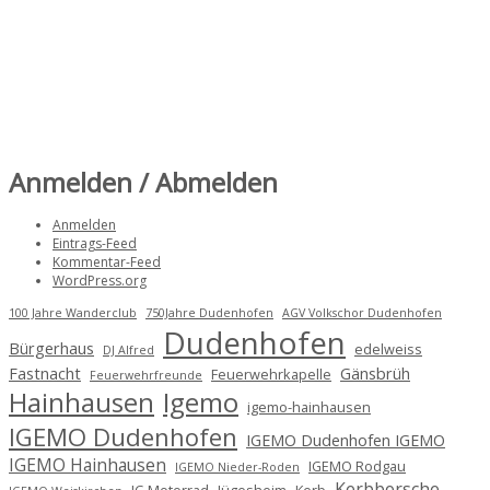
Anmelden / Abmelden
Anmelden
Eintrags-Feed
Kommentar-Feed
WordPress.org
100 Jahre Wanderclub
750Jahre Dudenhofen
AGV Volkschor Dudenhofen
Dudenhofen
Bürgerhaus
edelweiss
DJ Alfred
Fastnacht
Gänsbrüh
Feuerwehrkapelle
Feuerwehrfreunde
Hainhausen
Igemo
igemo-hainhausen
IGEMO Dudenhofen
IGEMO Dudenhofen IGEMO
IGEMO Hainhausen
IGEMO Rodgau
IGEMO Nieder-Roden
Kerbborsche