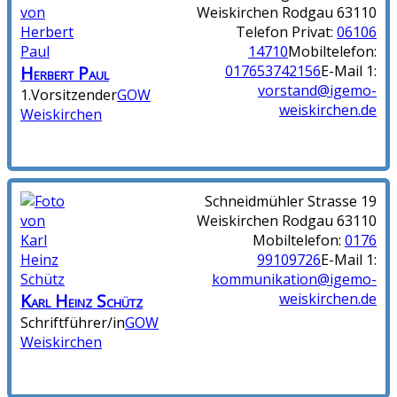
Weiskirchen
Rodgau
63110
Telefon Privat
:
06106
14710
Mobiltelefon
:
Herbert
Paul
017653742156
E-Mail 1
:
vorstand@igemo-
1.Vorsitzender
GOW
weiskirchen.de
Weiskirchen
Schneidmühler Strasse 19
Weiskirchen
Rodgau
63110
Mobiltelefon
:
0176
99109726
E-Mail 1
:
kommunikation@igemo-
Karl Heinz
Schütz
weiskirchen.de
Schriftführer/in
GOW
Weiskirchen