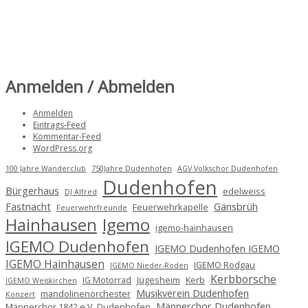
Anmelden / Abmelden
Anmelden
Eintrags-Feed
Kommentar-Feed
WordPress.org
100 Jahre Wanderclub
750Jahre Dudenhofen
AGV Volkschor Dudenhofen
Dudenhofen
Bürgerhaus
edelweiss
DJ Alfred
Fastnacht
Gänsbrüh
Feuerwehrkapelle
Feuerwehrfreunde
Hainhausen
Igemo
igemo-hainhausen
IGEMO Dudenhofen
IGEMO Dudenhofen IGEMO
IGEMO Hainhausen
IGEMO Rodgau
IGEMO Nieder-Roden
Kerbborsche
IG Motorrad
Jügesheim
Kerb
IGEMO Weiskirchen
Musikverein Dudenhofen
mandolinenorchester
Konzert
Männerchor Dudenhofen
Männerchor 1842 e.V. Dudenhofen