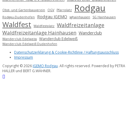
Rodgau
Obst- und Gartenbauverein
OGV
Pfarrplatz
Rodgau IGEMO
Rodgau-Dudenhofen
sghainhausen
SG Hainhausen
Waldfest
Waldfreizeitanlage
Waldfestplatz
Waldfreizeitanlage Hainhausen
Wanderclub
Wanderclub Edelweiß
Wanderclub Edelweiss
Wanderclub Edelweiß Dudenhofen
Datenschutzerklärung & Cookie-Richtlinie / Haftungsausschluss
Impressum
Copyright © 2026
IGEMO Rodgau
. All rights reserved. Powerded by PETRA
HALLER und BERT G.WÄHNER.