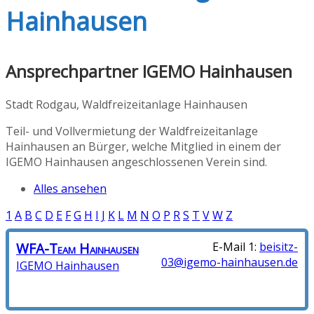
Hainhausen
Ansprechpartner IGEMO Hainhausen
Stadt Rodgau, Waldfreizeitanlage Hainhausen
Teil- und Vollvermietung der Waldfreizeitanlage
Hainhausen an Bürger, welche Mitglied in einem der
IGEMO Hainhausen angeschlossenen Verein sind.
Alles ansehen
1
A
B
C
D
E
F
G
H
I
J
K
L
M
N
O
P
R
S
T
V
W
Z
WFA-Team
Hainhausen
E-Mail 1
:
beisitz-
03@igemo-hainhausen.de
IGEMO Hainhausen